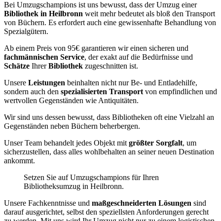
Bei Umzugschampions ist uns bewusst, dass der Umzug einer
Bibliothek in Heilbronn
weit mehr bedeutet als bloß den Transport
von Büchern. Es erfordert auch eine gewissenhafte Behandlung von
Spezialgütern.
Ab einem Preis von 95€ garantieren wir einen sicheren und
fachmännischen Service
, der exakt auf die Bedürfnisse und
Schätze
Ihrer
Bibliothek
zugeschnitten ist.
Unsere
Leistungen
beinhalten nicht nur Be- und Entladehilfe,
sondern auch den
spezialisierten Transport
von empfindlichen und
wertvollen Gegenständen wie Antiquitäten.
Wir sind uns dessen bewusst, dass Bibliotheken oft eine Vielzahl an
Gegenständen neben Büchern beherbergen.
Unser Team behandelt jedes Objekt mit
größter Sorgfalt
, um
sicherzustellen, dass alles wohlbehalten an seiner neuen Destination
ankommt.
Setzen Sie auf Umzugschampions für Ihren
Bibliotheksumzug in Heilbronn.
Unsere Fachkenntnisse und
maßgeschneiderten Lösungen
sind
darauf ausgerichtet, selbst den speziellsten Anforderungen gerecht
zu werden. Mit uns wird Ihr Umzug nicht nur zu einem logistischen