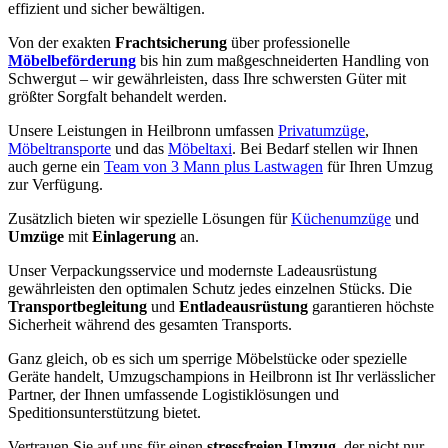
effizient und sicher bewältigen.
Von der exakten
Frachtsicherung
über professionelle
Möbelbeförderung
bis hin zum maßgeschneiderten Handling von
Schwergut – wir gewährleisten, dass Ihre schwersten Güter mit
größter Sorgfalt behandelt werden.
Unsere Leistungen in Heilbronn umfassen
Privatumzüge
,
Möbeltransporte
und das
Möbeltaxi
. Bei Bedarf stellen wir Ihnen
auch gerne ein
Team von 3 Mann plus Lastwagen
für Ihren Umzug
zur Verfügung.
Zusätzlich bieten wir spezielle Lösungen für
Küchenumzüge
und
Umzüge
mit
Einlagerung
an.
Unser Verpackungsservice und modernste Ladeausrüstung
gewährleisten den optimalen Schutz jedes einzelnen Stücks. Die
Transportbegleitung
und
Entladeausrüstung
garantieren höchste
Sicherheit während des gesamten Transports.
Ganz gleich, ob es sich um sperrige Möbelstücke oder spezielle
Geräte handelt, Umzugschampions in Heilbronn ist Ihr verlässlicher
Partner, der Ihnen umfassende Logistiklösungen und
Speditionsunterstützung bietet.
Vertrauen Sie auf uns für einen
stressfreien Umzug
, der nicht nur